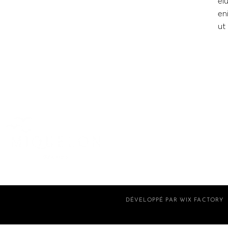
ei
en
ut
DÉVELOPPÉ PAR WIX FACTORY