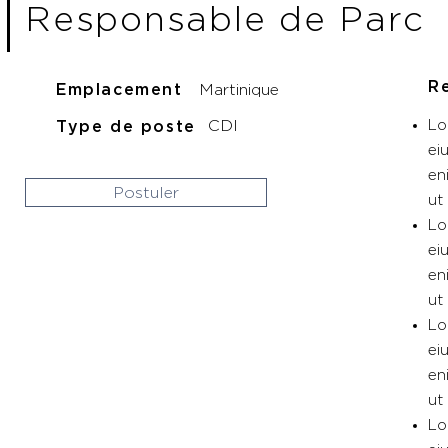
Responsable de Parc
R
Emplacement
Martinique
Type de poste
CDI
Lo
ei
en
Postuler
ut
Lo
ei
en
ut
Lo
ei
en
ut
Lo